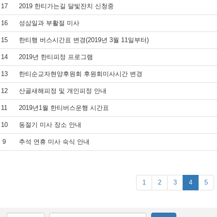
17
2019 한티가는길 달빛잔치 신청중
16
성삼일과 부활절 미사
15
한티행 버스시간표 변경(2019년 3월 11일부터)
14
2019년 한티피정 프로그램
13
한티순교자현양후원회 후원회미사시간 변경
12
산골새해피정 및 개인피정 안내
11
2019년1월 한티버스운행 시간표
10
동절기 미사 장소 안내
9
추석 연휴 미사 숙식 안내
(current)
1
2
3
4
5