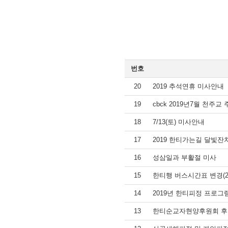
번호
20
2019 추석연휴 미사안내
19
cbck 2019년7월 천주교
18
7/13(토) 미사안내
17
2019 한티가는길 달빛잔
16
성삼일과 부활절 미사
15
한티행 버스시간표 변경(20
14
2019년 한티피정 프로그
13
한티순교자현양후원회 후